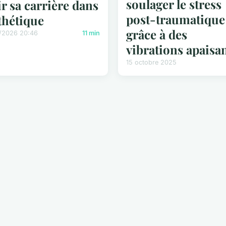
soulager le stress
ir sa carrière dans
post-traumatique
sthétique
grâce à des
/2026 20:46
11 min
vibrations apaisa
15 octobre 2025