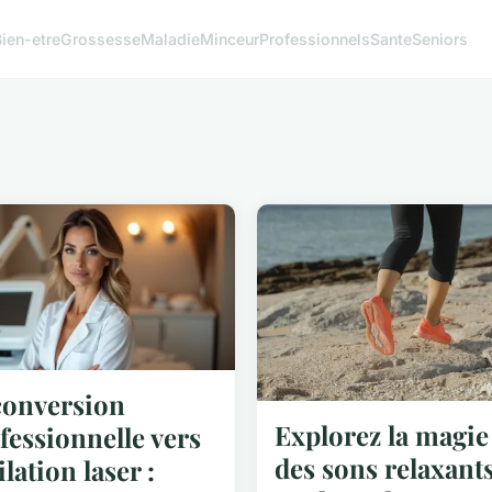
Bien-etre
Grossesse
Maladie
Minceur
Professionnels
Sante
Seniors
onversion
Explorez la magie
fessionnelle vers
des sons relaxants
ilation laser :