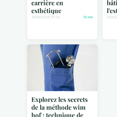
carrière en
bât
esthétique
l'e
31/03/2026 07:24
10 min
20/03
Explorez les secrets
de la méthode wim
hof : technique de