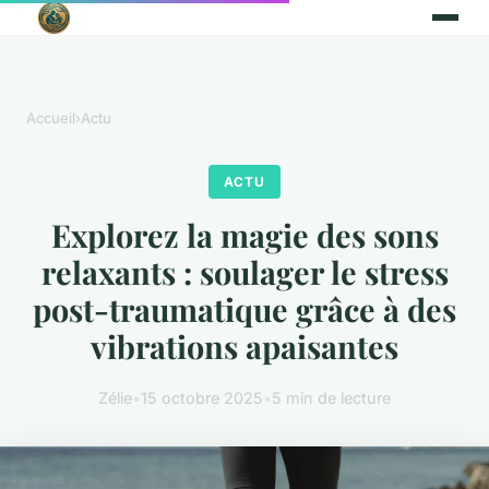
Accueil
›
Actu
ACTU
Explorez la magie des sons
relaxants : soulager le stress
post-traumatique grâce à des
vibrations apaisantes
Zélie
•
15 octobre 2025
•
5 min de lecture