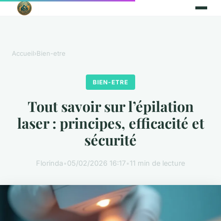
Accueil
›
Bien-etre
BIEN-ETRE
Tout savoir sur l’épilation
laser : principes, efficacité et
sécurité
Florinda
•
05/02/2026 16:17
•
11 min de lecture