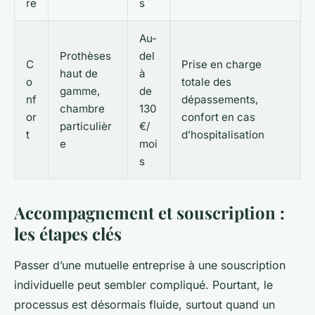
re
s
Au-
Prothèses
del
C
Prise en charge
haut de
à
o
totale des
gamme,
de
nf
dépassements,
chambre
130
or
confort en cas
particulièr
€/
t
d’hospitalisation
e
moi
s
Accompagnement et souscription :
les étapes clés
Passer d’une mutuelle entreprise à une souscription
individuelle peut sembler compliqué. Pourtant, le
processus est désormais fluide, surtout quand un