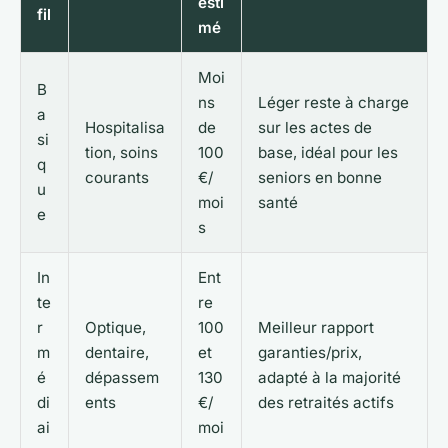
esti
fil
mé
Moi
B
ns
Léger reste à charge
a
Hospitalisa
de
sur les actes de
si
tion, soins
100
base, idéal pour les
q
courants
€/
seniors en bonne
u
moi
santé
e
s
In
Ent
te
re
r
Optique,
100
Meilleur rapport
m
dentaire,
et
garanties/prix,
é
dépassem
130
adapté à la majorité
di
ents
€/
des retraités actifs
ai
moi