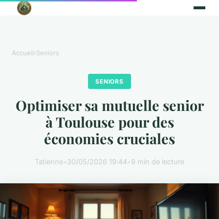
Accueil
›
Seniors
SENIORS
Optimiser sa mutuelle senior
à Toulouse pour des
économies cruciales
Tatienne
•
30/05/2026 19:44
•
9 min de lecture