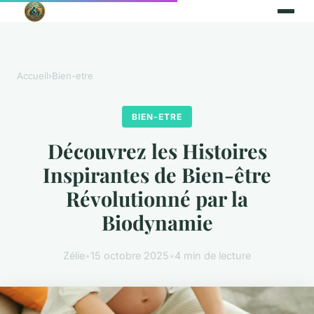
Accueil
›
Bien-etre
BIEN-ETRE
Découvrez les Histoires
Inspirantes de Bien-être
Révolutionné par la
Biodynamie
Zélie
•
15 octobre 2025
•
4 min de lecture