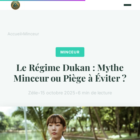
Accueil
›
Minceur
MINCEUR
Le Régime Dukan : Mythe
Minceur ou Piège à Éviter ?
Zélie
•
15 octobre 2025
•
6 min de lecture