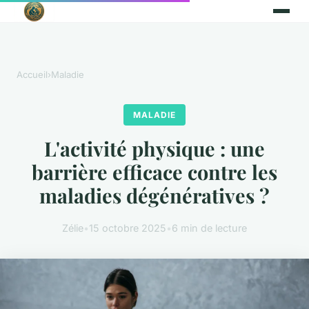
Accueil
›
Maladie
MALADIE
L'activité physique : une
barrière efficace contre les
maladies dégénératives ?
Zélie
•
15 octobre 2025
•
6 min de lecture